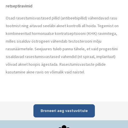
retseptiravimid
Osad rasestumisvastased pillid (antibeebipillid) vähendavad rasu
tootmist ning aitavad seeläbi aknet kontrolli all hoida. Tegemist on
kombineeritud hormonaalse kontratseptsiooni (KHK) ravimitega,
milles sisalduv östrogeen vähendab testosterooni mõju
rasunäärmetele. Seejuures tuleb panna tähele, et vaid progestiini
sisaldavad rasestumisvastased vahendid (nt spiraal, implantaat)
võivad aknet hoopis ägestada. Rasestumisvastaste pillide
kasutamine akne ravis on võimalik vaid naistel.
Broneeri aeg vastuvõtule