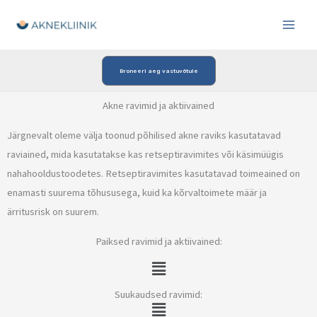
Skip
to
content
Broneeri aeg vastuvõtule
Akne ravimid ja aktiivained
Järgnevalt oleme välja toonud põhilised akne raviks kasutatavad
raviained, mida kasutatakse kas retseptiravimites või käsimüügis
nahahooldustoodetes. Retseptiravimites kasutatavad toimeained on
enamasti suurema tõhususega, kuid ka kõrvaltoimete määr ja
ärritusrisk on suurem.
Paiksed ravimid ja aktiivained:
Menu
Suukaudsed ravimid:
Menu