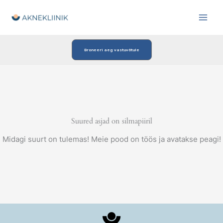
Skip
to
content
Broneeri aeg vastuvõtule
Suured asjad on silmapiiril
Midagi suurt on tulemas! Meie pood on töös ja avatakse peagi!