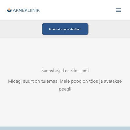
Skip
to
content
Broneeri aeg vastuvõtule
Suured asjad on silmapiiril
Midagi suurt on tulemas! Meie pood on töös ja avatakse
peagi!